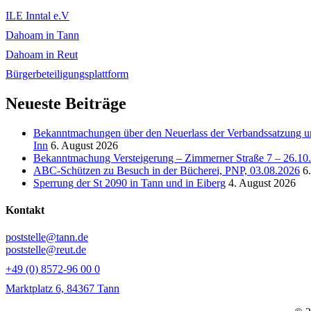
ILE Inntal e.V
Dahoam in Tann
Dahoam in Reut
Bürgerbeteiligungsplattform
Neueste Beiträge
Bekanntmachungen über den Neuerlass der Verbandssatzung un
Inn
6. August 2026
Bekanntmachung Versteigerung – Zimmerner Straße 7 – 26.10
ABC-Schützen zu Besuch in der Bücherei, PNP, 03.08.2026
6
Sperrung der St 2090 in Tann und in Eiberg
4. August 2026
Kontakt
poststelle@tann.de
poststelle@reut.de
+49 (0) 8572-96 00 0
Marktplatz 6, 84367 Tann