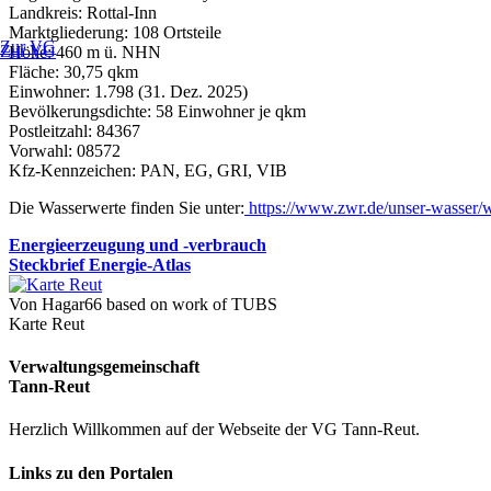
Landkreis: Rottal-Inn
Marktgliederung: 108 Ortsteile
Zur VG
Zur VG
Höhe: 460 m ü. NHN
Fläche: 30,75 qkm
Einwohner: 1.798 (31. Dez. 2025)
Bevölkerungsdichte: 58 Einwohner je qkm
Postleitzahl: 84367
Vorwahl: 08572
Kfz-Kennzeichen: PAN, EG, GRI, VIB
Die Wasserwerte finden Sie unter:
https://www.zwr.de/unser-wasser/w
Energieerzeugung und -verbrauch
Steckbrief Energie-Atlas
Von Hagar66 based on work of TUBS
Karte Reut
Verwaltungsgemeinschaft
Tann-Reut
Herzlich Willkommen auf der Webseite der VG Tann-Reut.
Links zu den Portalen