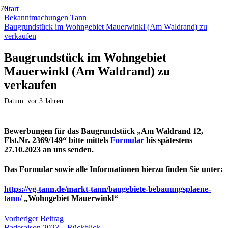
Start
Bekanntmachungen Tann
Baugrundstück im Wohngebiet Mauerwinkl (Am Waldrand) zu
verkaufen
Baugrundstück im Wohngebiet
Mauerwinkl (Am Waldrand) zu
verkaufen
Datum:
vor 3 Jahren
Bewerbungen für das Baugrundstück „Am Waldrand 12,
Flst.Nr. 2369/149“ bitte mittels
Formular
bis spätestens
27.10.2023
an uns senden.
Das Formular sowie alle Informationen hierzu finden Sie unter:
https://vg-tann.de/markt-tann/baugebiete-bebauungsplaene-
tann/
„Wohngebiet Mauerwinkl“
Vorheriger Beitrag
Badesaison 2023 – Rückblick