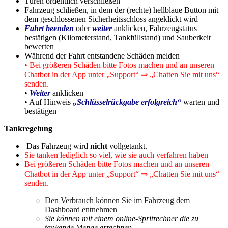
Türen ordentlich verschließen
Fahrzeug schließen, in dem der (rechte) hellblaue Button mit
dem geschlossenen Sicherheitsschloss angeklickt wird
Fahrt beenden
oder
w
eiter
anklicken, Fahrzeugstatus
bestätigen (Kilometerstand, Tankfüllstand) und Sauberkeit
bewerten
Während der Fahrt entstandene Schäden melden
• Bei größeren Schäden bitte Fotos machen und an unseren
Chatbot in der App unter „Support“ ⇒ „Chatten Sie mit uns“
senden.
•
Weiter
anklicken
• Auf Hinweis
„Schlüsselrückgabe erfolgreich“
warten und
bestätigen
Tankregelung
Das Fahrzeug wird
nicht
vollgetankt.
Sie tanken lediglich so viel, wie sie auch verfahren haben
Bei größeren Schäden bitte Fotos machen und an unseren
Chatbot in der App unter „Support“ ⇒ „Chatten Sie mit uns“
senden.
Den Verbrauch können Sie im Fahrzeug dem
Dashboard entnehmen
Sie können mit einem online-Spritrechner die zu
tankende Menge errechnen