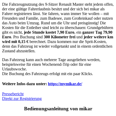
Die Fahrzeugnutzung des 9-Sitzer Renault Master steht jedem offen,
der eine gültige Fahrerlaubnis besitzt und der sich bei mikar als
Fahrer registrieren lässt. Sie fahren, wann immer Sie wollen – mit
Freunden und Familie, zum Badesee, zum Großeinkauf oder nutzen
das Auto beim Umzug. Rund um die Uhr und preisgünstig! Die
Kosten für die Entleiher sind leicht zu überschauen: Grundgebühren
gibt es nicht,
jede Stunde kostet 7,90 Euro
, ein
ganzer Tag 79,90
Euro
. Pro Buchung sind
300 Kilometer frei
und
jeder weitere km
wird mit 0,15 €
berechnet. Dazu kommen nur die Sprit-Kosten,
denn das Fahrzeug ist wieder vollgetankt und in einem ordentlichen
Zustand abzustellen.
Das Fahrzeug kann auch mehrere Tage ausgeliehen werden,
beispielsweise für einen Wochenend-Trip oder für eine
Urlaubswoche.
Die Buchung des Fahrzeugs erfolgt mit ein paar Klicks.
Weitere Infos dazu unter:
https://mymikar.de/
Pressebericht
Direkt zur Registrierung
Bedienungsanleitung von mikar