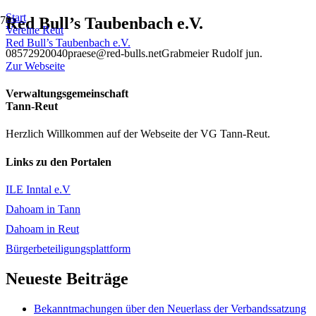
Start
Red Bull’s Taubenbach e.V.
Vereine Reut
Red Bull’s Taubenbach e.V.
08572920040
praese@red-bulls.net
Grabmeier Rudolf jun.
Zur Webseite
Verwaltungsgemeinschaft
Tann-Reut
Herzlich Willkommen auf der Webseite der VG Tann-Reut.
Links zu den Portalen
ILE Inntal e.V
Dahoam in Tann
Dahoam in Reut
Bürgerbeteiligungsplattform
Neueste Beiträge
Bekanntmachungen über den Neuerlass der Verbandssatzung