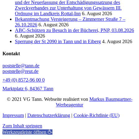
und der Neuerlassung der Entschädigungssatzung des
Zweckverbandes zur Unterhaltung von Gewässern III.
Ordnung im Landkreis Rottal-Inn
6. August 2026
Bekanntmachung Versteigerung – Zimmerner Straße 7 –
26.10.2026
6. August 2026
ABC-Schützen zu Besuch in der Bücherei, PNP, 03.08.2026
6. August 2026
Sperrung der St 2090 in Tann und in Eiberg
4. August 2026
Kontakt
poststelle@tann.de
poststelle@reut.de
+49 (0) 8572-96 00 0
Marktplatz 6, 84367 Tann
© 2021 VG Tann. Webseite realisiert von
Markus Baumgartner-
Werbeagentur
Impressum
|
Datenschutzerklärung
|
Cookie-Richtlinie (EU)
Zum Inhalt springen
Werkzeugleiste öffnen