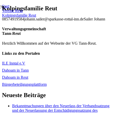
Start
Kolpingsfamilie Reut
Vereine Reut
Kolpingsfamilie Reut
08574919584
johann.sailer@sparkasse-rottal-inn.de
Sailer Johann
Verwaltungsgemeinschaft
Tann-Reut
Herzlich Willkommen auf der Webseite der VG Tann-Reut.
Links zu den Portalen
ILE Inntal e.V
Dahoam in Tann
Dahoam in Reut
Bürgerbeteiligungsplattform
Neueste Beiträge
Bekanntmachungen über den Neuerlass der Verbandssatzung
und der Neuerlassung der Entschädigungssatzung des