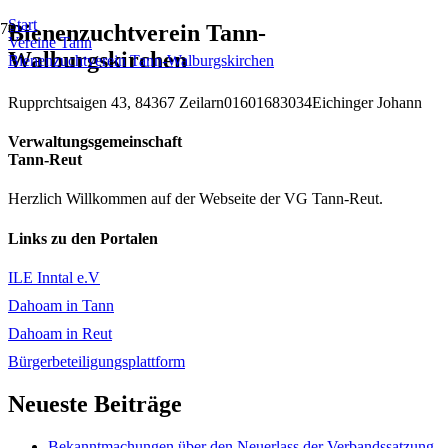
Start
Bienenzuchtverein Tann-
Vereine Tann
Walburgskirchen
Bienenzuchtverein Tann-Walburgskirchen
Rupprchtsaigen 43, 84367 Zeilarn
01601683034
Eichinger Johann
Verwaltungsgemeinschaft
Tann-Reut
Herzlich Willkommen auf der Webseite der VG Tann-Reut.
Links zu den Portalen
ILE Inntal e.V
Dahoam in Tann
Dahoam in Reut
Bürgerbeteiligungsplattform
Neueste Beiträge
Bekanntmachungen über den Neuerlass der Verbandssatzung