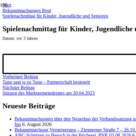
Start
Bekanntmachungen Reut
Spielenachmittag für Kinder, Jugendliche und Senioren
Spielenachmittag für Kinder, Jugendliche
Datum:
vor 3 Jahren
Vorheriger Beitrag
Tann sagt ja zu Tann – Partnerschaft besiegelt
Nächster Beitrag
Sitzung des Marktgemeinderates am 20.04.2023
Neueste Beiträge
Bekanntmachungen über den Neuerlass der Verbandssatzung un
Inn
6. August 2026
Bekanntmachung Versteigerung – Zimmerner Straße 7 – 26.10
ABC-Schützen zu Besuch in der Bücherei, PNP, 03.08.2026
6