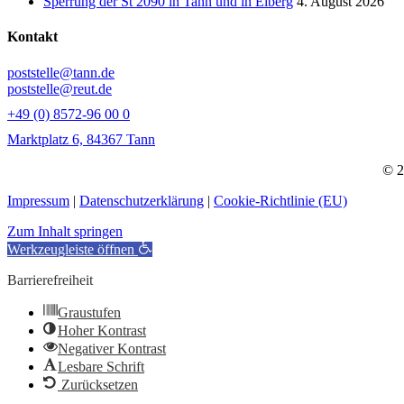
Sperrung der St 2090 in Tann und in Eiberg
4. August 2026
Kontakt
poststelle@tann.de
poststelle@reut.de
+49 (0) 8572-96 00 0
Marktplatz 6, 84367 Tann
© 2
Impressum
|
Datenschutzerklärung
|
Cookie-Richtlinie (EU)
Zum Inhalt springen
Werkzeugleiste öffnen
Barrierefreiheit
Graustufen
Hoher Kontrast
Negativer Kontrast
Lesbare Schrift
Zurücksetzen