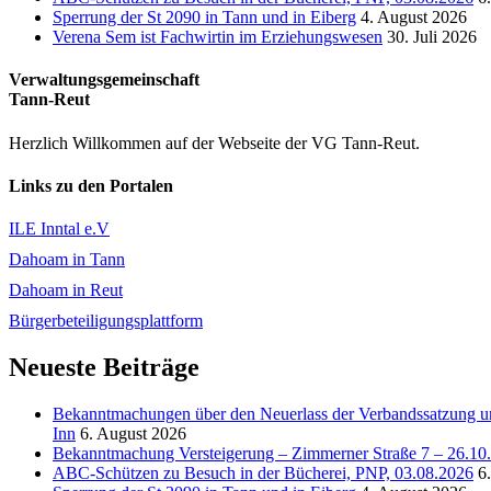
Sperrung der St 2090 in Tann und in Eiberg
4. August 2026
Verena Sem ist Fachwirtin im Erziehungswesen
30. Juli 2026
Verwaltungsgemeinschaft
Tann-Reut
Herzlich Willkommen auf der Webseite der VG Tann-Reut.
Links zu den Portalen
ILE Inntal e.V
Dahoam in Tann
Dahoam in Reut
Bürgerbeteiligungsplattform
Neueste Beiträge
Bekanntmachungen über den Neuerlass der Verbandssatzung un
Inn
6. August 2026
Bekanntmachung Versteigerung – Zimmerner Straße 7 – 26.10
ABC-Schützen zu Besuch in der Bücherei, PNP, 03.08.2026
6