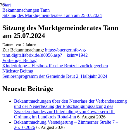
Start
Bekanntmachungen Tann
Sitzung des Marktgemeinderates Tann am 25.07.2024
Sitzung des Marktgemeinderates Tann
am 25.07.2024
Datum:
vor 2 Jahren
Zur Bekanntmachung:
https://buergerinfo-vg-
tann.digitalfabrix.de/si0056.asp?__ksinr=1942
Vorheriger Beitrag
Kinderkrippe – Firstholz für eine Brotzeit zurückgegeben
Nächster Beitrag
Seniorenprogramm der Gemeinde Reut 2. Halbjahr 2024
Neueste Beiträge
Bekanntmachungen über den Neuerlass der Verbandssatzung
und der Neuerlassung der Entschädigungssatzung des
Zweckverbandes zur Unterhaltung von Gewässern III.
Ordnung im Landkreis Rottal-Inn
6. August 2026
Bekanntmachung Versteigerung – Zimmerner Straße 7 –
26.10.2026
6. August 2026