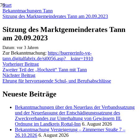
Start
Bekanntmachungen Tann
Sitzung des Marktgemeinderates Tann am 20.09.2023
Sitzung des Marktgemeinderates Tann
am 20.09.2023
Datum:
vor 3 Jahren
Zur Bekanntmachung:
https://buergerinfo-vg-
tann.digitalfabrix.de/si0056.asp?__ksinr=1910
Vorheriger Beitrag
Zweiter Teil der „Hochzeit“ Tann mit Tann
Nächster Beitrag
Ehrung für hervorragende Schul- und Berufsabschlüsse
Neueste Beiträge
Bekanntmachungen über den Neuerlass der Verbandssatzung
und der Neuerlassung der Entschädigungssatzung des
Zweckverbandes zur Unterhaltung von Gewässern III.
Ordnung im Landkreis Rottal-Inn
6. August 2026
Bekanntmachung Versteigerung – Zimmerner Straße 7 –
26.10.2026
6. August 2026