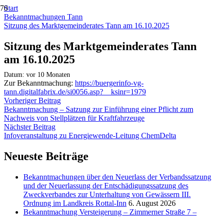
Start
Bekanntmachungen Tann
Sitzung des Marktgemeinderates Tann am 16.10.2025
Sitzung des Marktgemeinderates Tann
am 16.10.2025
Datum:
vor 10 Monaten
Zur Bekanntmachung:
https://buergerinfo-vg-
tann.digitalfabrix.de/si0056.asp?__ksinr=1979
Vorheriger Beitrag
Bekanntmachung – Satzung zur Einführung einer Pflicht zum
Nachweis von Stellplätzen für Kraftfahrzeuge
Nächster Beitrag
Infoveranstaltung zu Energiewende-Leitung ChemDelta
Neueste Beiträge
Bekanntmachungen über den Neuerlass der Verbandssatzung
und der Neuerlassung der Entschädigungssatzung des
Zweckverbandes zur Unterhaltung von Gewässern III.
Ordnung im Landkreis Rottal-Inn
6. August 2026
Bekanntmachung Versteigerung – Zimmerner Straße 7 –