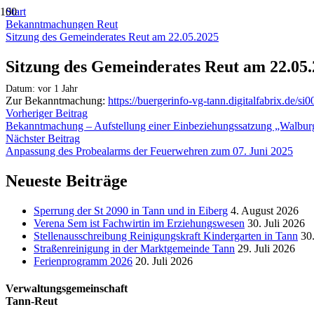
Start
Bekanntmachungen Reut
Sitzung des Gemeinderates Reut am 22.05.2025
Sitzung des Gemeinderates Reut am 22.05
Datum:
vor 1 Jahr
Zur Bekanntmachung:
https://buergerinfo-vg-tann.digitalfabrix.de/s
Vorheriger Beitrag
Bekanntmachung – Aufstellung einer Einbeziehungssatzung „Walburg
Nächster Beitrag
Anpassung des Probealarms der Feuerwehren zum 07. Juni 2025
Neueste Beiträge
Sperrung der St 2090 in Tann und in Eiberg
4. August 2026
Verena Sem ist Fachwirtin im Erziehungswesen
30. Juli 2026
Stellenausschreibung Reinigungskraft Kindergarten in Tann
30.
Straßenreinigung in der Marktgemeinde Tann
29. Juli 2026
Ferienprogramm 2026
20. Juli 2026
Verwaltungsgemeinschaft
Tann-Reut