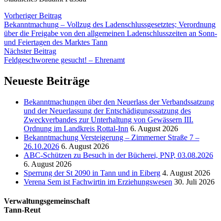
Vorheriger Beitrag
Bekanntmachung – Vollzug des Ladenschlussgesetztes; Verordnung
über die Freigabe von den allgemeinen Ladenschlusszeiten an Sonn-
und Feiertagen des Marktes Tann
Nächster Beitrag
Feldgeschworene gesucht! – Ehrenamt
Neueste Beiträge
Bekanntmachungen über den Neuerlass der Verbandssatzung
und der Neuerlassung der Entschädigungssatzung des
Zweckverbandes zur Unterhaltung von Gewässern III.
Ordnung im Landkreis Rottal-Inn
6. August 2026
Bekanntmachung Versteigerung – Zimmerner Straße 7 –
26.10.2026
6. August 2026
ABC-Schützen zu Besuch in der Bücherei, PNP, 03.08.2026
6. August 2026
Sperrung der St 2090 in Tann und in Eiberg
4. August 2026
Verena Sem ist Fachwirtin im Erziehungswesen
30. Juli 2026
Verwaltungsgemeinschaft
Tann-Reut