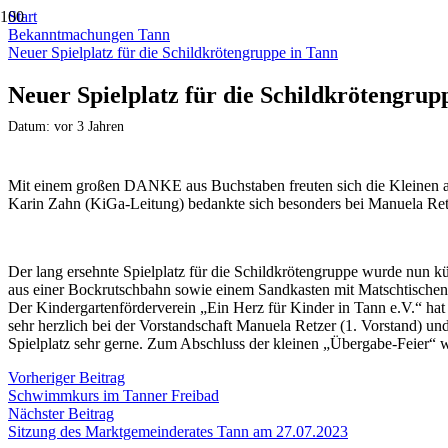
Start
Bekanntmachungen Tann
Neuer Spielplatz für die Schildkrötengruppe in Tann
Neuer Spielplatz für die Schildkrötengrup
Datum:
vor 3 Jahren
Mit einem großen DANKE aus Buchstaben freuten sich die Kleinen a
Karin Zahn (KiGa-Leitung) bedankte sich besonders bei Manuela Re
Der lang ersehnte Spielplatz für die Schildkrötengruppe wurde nun kü
aus einer Bockrutschbahn sowie einem Sandkasten mit Matschtischen,
Der Kindergartenförderverein „Ein Herz für Kinder in Tann e.V.“ hat
sehr herzlich bei der Vorstandschaft Manuela Retzer (1. Vorstand) un
Spielplatz sehr gerne. Zum Abschluss der kleinen „Übergabe-Feier“ 
Vorheriger Beitrag
Schwimmkurs im Tanner Freibad
Nächster Beitrag
Sitzung des Marktgemeinderates Tann am 27.07.2023