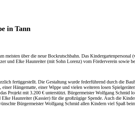
pe in Tann
m meisten über die neue Bockrutschbahn. Das Kindergartenpersonal (
tzer und Elke Haunreiter (mit Sohn Lorenz) vom Förderverein sowie b
rzlich fertiggestellt. Die Gestaltung wurde federführend durch die Ba
 einer Hängematte, einer Wippe und vielen weiteren losen Spielgeräten
 das Projekt mit 3.200 € unterstützt. Bürgermeister Wolfgang Schmid l
d Elke Haunreiter (Kassier) für die großzügige Spende. Auch die Kinde
wünschte Bürgermeister Wolfgang Schmid allen Kindern viel Spaß beim