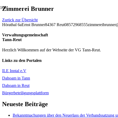
Zimmerei Brunner
Zurück zur Übersicht
Hörathal 6a
Ernst Brunner
84367 Reut
08572968555
zimmereibrunner@
Verwaltungsgemeinschaft
Tann-Reut
Herzlich Willkommen auf der Webseite der VG Tann-Reut.
Links zu den Portalen
ILE Inntal e.V
Dahoam in Tann
Dahoam in Reut
Bürgerbeteiligungsplattform
Neueste Beiträge
Bekanntmachungen über den Neuerlass der Verbandssatzung un