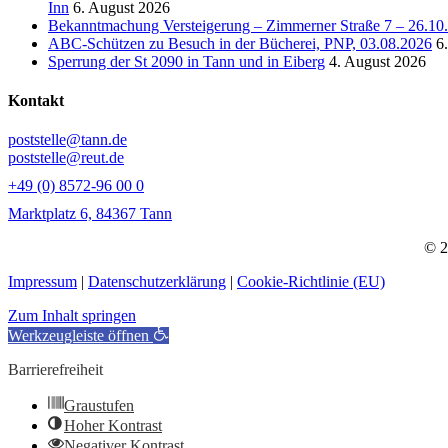
Inn
6. August 2026
Bekanntmachung Versteigerung – Zimmerner Straße 7 – 26.10
ABC-Schützen zu Besuch in der Bücherei, PNP, 03.08.2026
6
Sperrung der St 2090 in Tann und in Eiberg
4. August 2026
Kontakt
poststelle@tann.de
poststelle@reut.de
+49 (0) 8572-96 00 0
Marktplatz 6, 84367 Tann
© 2
Impressum
|
Datenschutzerklärung
|
Cookie-Richtlinie (EU)
Zum Inhalt springen
Werkzeugleiste öffnen
Barrierefreiheit
Graustufen
Hoher Kontrast
Negativer Kontrast