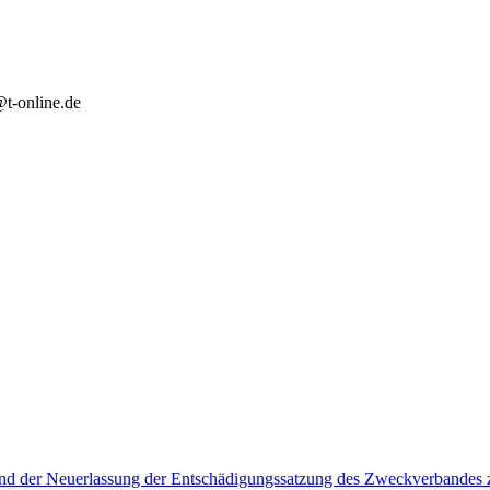
t-online.de
d der Neuerlassung der Entschädigungssatzung des Zweckverbandes zu