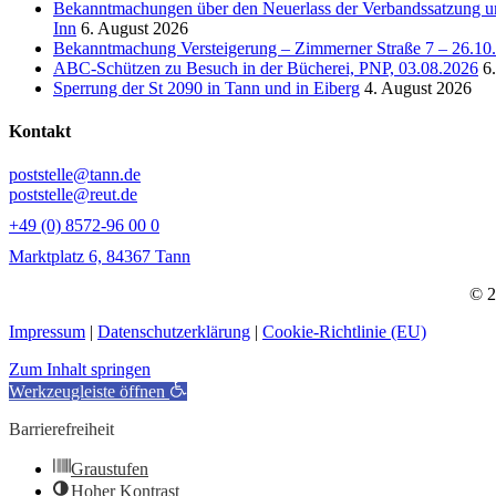
Bekanntmachungen über den Neuerlass der Verbandssatzung un
Inn
6. August 2026
Bekanntmachung Versteigerung – Zimmerner Straße 7 – 26.10
ABC-Schützen zu Besuch in der Bücherei, PNP, 03.08.2026
6
Sperrung der St 2090 in Tann und in Eiberg
4. August 2026
Kontakt
poststelle@tann.de
poststelle@reut.de
+49 (0) 8572-96 00 0
Marktplatz 6, 84367 Tann
© 2
Impressum
|
Datenschutzerklärung
|
Cookie-Richtlinie (EU)
Zum Inhalt springen
Werkzeugleiste öffnen
Barrierefreiheit
Graustufen
Hoher Kontrast