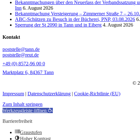
Bekanntmachungen über den Neuerlass der Verbandssatzung un
Inn
6. August 2026
Bekanntmachung Versteigerung – Zimmerner Straße 7 – 26.10
ABC-Schützen zu Besuch in der Bücherei, PNP, 03.08.2026
6
Sperrung der St 2090 in Tann und in Eiberg
4. August 2026
Kontakt
poststelle@tann.de
poststelle@reut.de
+49 (0) 8572-96 00 0
Marktplatz 6, 84367 Tann
© 2
Impressum
|
Datenschutzerklärung
|
Cookie-Richtlinie (EU)
Zum Inhalt springen
Werkzeugleiste öffnen
Barrierefreiheit
Graustufen
Hoher Kontrast