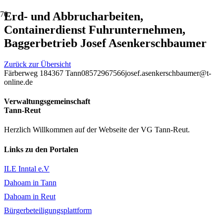
Erd- und Abbrucharbeiten,
Containerdienst Fuhrunternehmen,
Baggerbetrieb Josef Asenkerschbaumer
Zurück zur Übersicht
Färberweg 1
84367 Tann
08572967566
josef.asenkerschbaumer@t-
online.de
Verwaltungsgemeinschaft
Tann-Reut
Herzlich Willkommen auf der Webseite der VG Tann-Reut.
Links zu den Portalen
ILE Inntal e.V
Dahoam in Tann
Dahoam in Reut
Bürgerbeteiligungsplattform