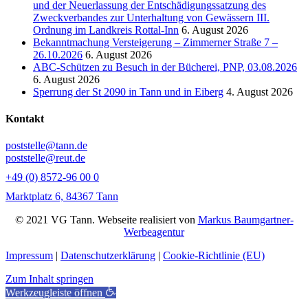
und der Neuerlassung der Entschädigungssatzung des
Zweckverbandes zur Unterhaltung von Gewässern III.
Ordnung im Landkreis Rottal-Inn
6. August 2026
Bekanntmachung Versteigerung – Zimmerner Straße 7 –
26.10.2026
6. August 2026
ABC-Schützen zu Besuch in der Bücherei, PNP, 03.08.2026
6. August 2026
Sperrung der St 2090 in Tann und in Eiberg
4. August 2026
Kontakt
poststelle@tann.de
poststelle@reut.de
+49 (0) 8572-96 00 0
Marktplatz 6, 84367 Tann
© 2021 VG Tann. Webseite realisiert von
Markus Baumgartner-
Werbeagentur
Impressum
|
Datenschutzerklärung
|
Cookie-Richtlinie (EU)
Zum Inhalt springen
Werkzeugleiste öffnen