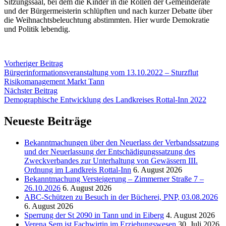
Sitzungssaal, bei dem die Kinder in die Rollen der Gemeinderäte
und der Bürgermeisterin schlüpften und nach kurzer Debatte über
die Weihnachtsbeleuchtung abstimmten. Hier wurde Demokratie
und Politik lebendig.
Vorheriger Beitrag
Bürgerinformationsveranstaltung vom 13.10.2022 – Sturzflut
Risikomanagement Markt Tann
Nächster Beitrag
Demographische Entwicklung des Landkreises Rottal-Inn 2022
Neueste Beiträge
Bekanntmachungen über den Neuerlass der Verbandssatzung
und der Neuerlassung der Entschädigungssatzung des
Zweckverbandes zur Unterhaltung von Gewässern III.
Ordnung im Landkreis Rottal-Inn
6. August 2026
Bekanntmachung Versteigerung – Zimmerner Straße 7 –
26.10.2026
6. August 2026
ABC-Schützen zu Besuch in der Bücherei, PNP, 03.08.2026
6. August 2026
Sperrung der St 2090 in Tann und in Eiberg
4. August 2026
Verena Sem ist Fachwirtin im Erziehungswesen
30. Juli 2026