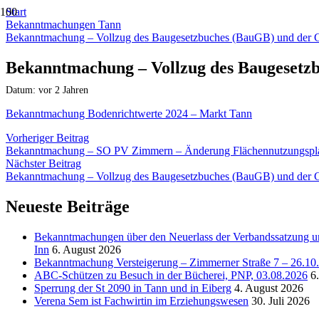
Start
Bekanntmachungen Tann
Bekanntmachung – Vollzug des Baugesetzbuches (BauGB) und der 
Bekanntmachung – Vollzug des Baugesetz
Datum:
vor 2 Jahren
Bekanntmachung Bodenrichtwerte 2024 – Markt Tann
Vorheriger Beitrag
Bekanntmachung – SO PV Zimmern – Änderung Flächennutzungsplan 
Nächster Beitrag
Bekanntmachung – Vollzug des Baugesetzbuches (BauGB) und der 
Neueste Beiträge
Bekanntmachungen über den Neuerlass der Verbandssatzung un
Inn
6. August 2026
Bekanntmachung Versteigerung – Zimmerner Straße 7 – 26.10
ABC-Schützen zu Besuch in der Bücherei, PNP, 03.08.2026
6
Sperrung der St 2090 in Tann und in Eiberg
4. August 2026
Verena Sem ist Fachwirtin im Erziehungswesen
30. Juli 2026