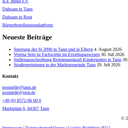
ILE Inntal e.V
Dahoam in Tann
Dahoam in Reut
Bürgerbeteiligungsplattform
Neueste Beiträge
Sperrung der St 2090 in Tann und in Eiberg
4. August 2026
Verena Sem ist Fachwirtin im Erziehungswesen
30. Juli 2026
Stellenausschreibung Reinigungskraft Kindergarten in Tann
30.
Straßenreinigung in der Marktgemeinde Tann
29. Juli 2026
Kontakt
poststelle@tann.de
poststelle@reut.de
+49 (0) 8572-96 00 0
Marktplatz 6, 84367 Tann
© 2
Impressum
|
Datenschutzerklärung
|
Cookie-Richtlinie (EU)